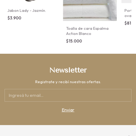
Jabon Lady - Jazmín.
Portap
oval.
$3.900
$81.
Toalla de cara Espalma
Action Blanco
$15.000
Newsletter
Registrate y recibí nuestras ofertas.