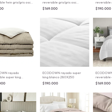
ble twin gris/gris osc
reversible gris/gris osc
reversible 
50
230X250
superking
000
$169.000
$190.000
OWN rayado
ECODOWN rayado super
ECODOWN
ible super king
king blanco 280X250
reversible
natural 280X250
230X250
000
$190.000
$169.000