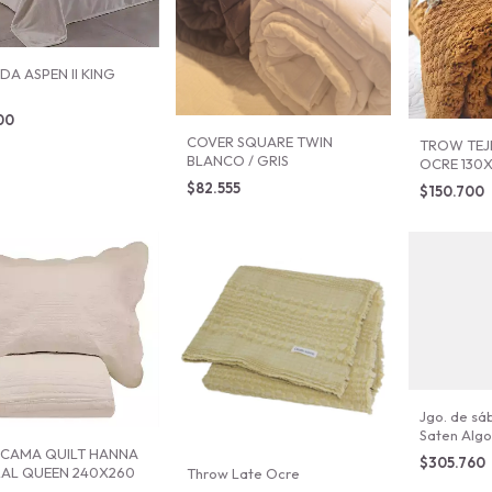
DA ASPEN II KING
00
COVER SQUARE TWIN
TROW TE
BLANCO / GRIS
OCRE 130
$82.555
$150.700
Jgo. de sá
Saten Algo
CAMA QUILT HANNA
hilos Blanc
$305.760
AL QUEEN 240X260
Throw Late Ocre