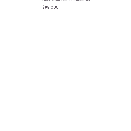
reversible twin camel/natural
160X250
$98.000