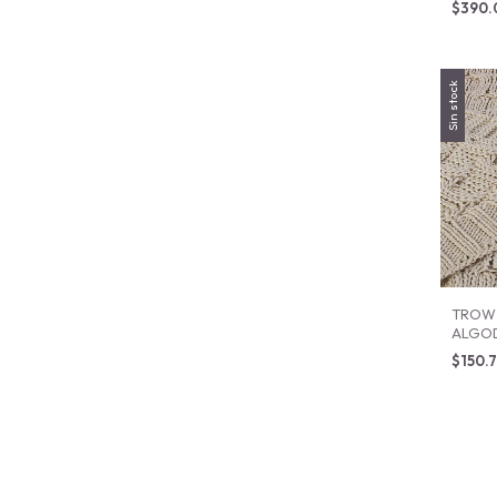
$390
Sin stock
TROW 
ALGO
130X1
$150.