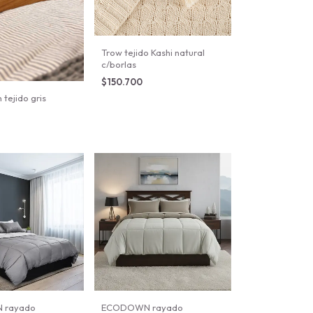
Trow tejido Kashi natural
c/borlas
$150.700
tejido gris
 rayado
ECODOWN rayado