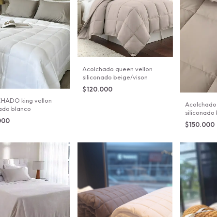
Acolchado queen vellon
siliconado beige/vison
$120.000
HADO king vellon
Acolchado 
nado blanco
siliconado
000
$150.000