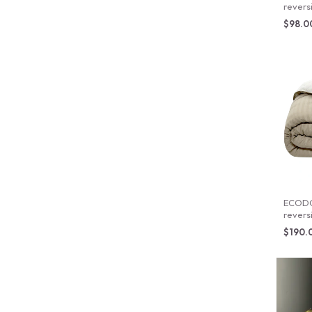
reversi
160X2
$98.
ECOD
revers
camel/
$190.