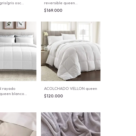
gris/gris osc
reversible queen
 280X250
camel/natural 230X250
$169.000
 rayado
ACOLCHADO VELLON queen
 queen blanco
$120.000