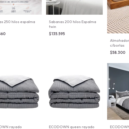
s 250 hilos espalma
Sabanas 200 hilos Espalma
twin
560
$135.595
Almohadon 
c/borlas
$58.300
OWN rayado
ECODOWN queen rayado
ECODOWN