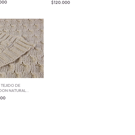
.000
$120.000
TEJIDO DE
DON NATURAL
80
700