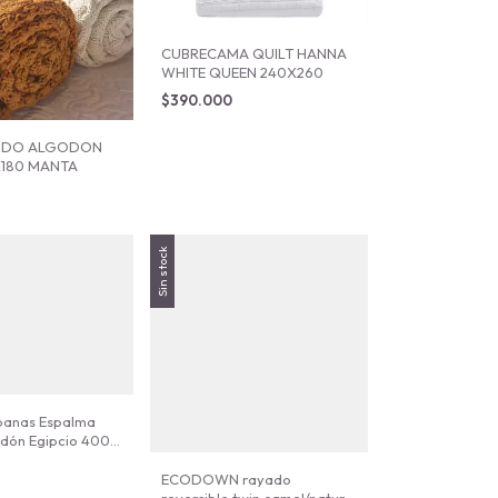
CUBRECAMA QUILT HANNA
WHITE QUEEN 240X260
$390.000
JIDO ALGODON
X180 MANTA
Sin stock
banas Espalma
dón Egipcio 400
o King
ECODOWN rayado