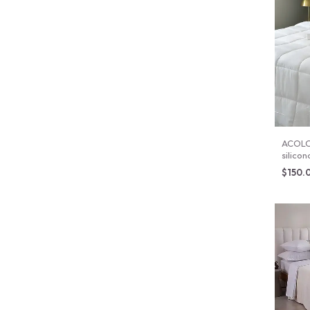
ACOLC
silico
$150.